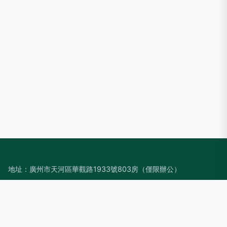
地址：廣州市天河區華觀路1933號803房（僅限辦公）
電話：1852974**
Copyright © 2026
www.cnelectron.com.cn
文化藝術咨詢服務